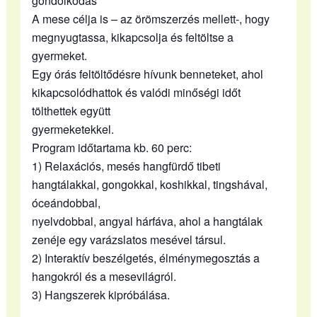
gondolkodás
A mese célja is – az örömszerzés mellett-, hogy
megnyugtassa, kikapcsolja és feltöltse a
gyermeket.
Egy órás feltöltődésre hívunk benneteket, ahol
kikapcsolódhattok és valódi minőségi időt
tölthettek együtt
gyermeketekkel.
Program időtartama kb. 60 perc:
1) Relaxációs, mesés hangfürdő tibeti
hangtálakkal, gongokkal, koshikkal, tingshával,
óceándobbal,
nyelvdobbal, angyal hárfáva, ahol a hangtálak
zenéje egy varázslatos mesével társul.
2) Interaktív beszélgetés, élménymegosztás a
hangokról és a mesevilágról.
3) Hangszerek kipróbálása.