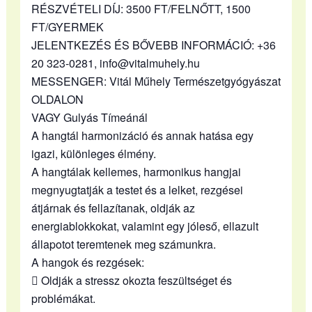
RÉSZVÉTELI DÍJ: 3500 FT/FELNŐTT, 1500
FT/GYERMEK
JELENTKEZÉS ÉS BŐVEBB INFORMÁCIÓ: +36
20 323-0281, info@vitalmuhely.hu
MESSENGER: Vitál Műhely Természetgyógyászat
OLDALON
VAGY Gulyás Tímeánál
A hangtál harmonizáció és annak hatása egy
igazi, különleges élmény.
A hangtálak kellemes, harmonikus hangjai
megnyugtatják a testet és a lelket, rezgései
átjárnak és fellazítanak, oldják az
energiablokkokat, valamint egy jóleső, ellazult
állapotot teremtenek meg számunkra.
A hangok és rezgések:
 Oldják a stressz okozta feszültséget és
problémákat.