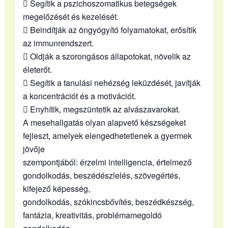
 Segítik a pszichoszomatikus betegségek
megelőzését és kezelését.
 Beindítják az öngyógyító folyamatokat, erősítik
az immunrendszert.
 Oldják a szorongásos állapotokat, növelik az
életerőt.
 Segítik a tanulási nehézség leküzdését, javítják
a koncentrációt és a motivációt.
 Enyhítik, megszüntetik az alvászavarokat.
A mesehallgatás olyan alapvető készségeket
fejleszt, amelyek elengedhetetlenek a gyermek
jövője
szempontjából: érzelmi intelligencia, értelmező
gondolkodás, beszédészlelés, szövegértés,
kifejező képesség,
gondolkodás, szókincsbővítés, beszédkészség,
fantázia, kreativitás, problémamegoldó