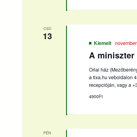
CSÜ
13
Kiemelt
november 
A miniszter 
Orlai ház (Mezőberény
a tixa.hu veboldalon 4
recepcióján, vagy a 
4900Ft
PÉN