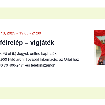
13, 2025 ~ 19:00
-
21:00
félrelép – vígjáték
, Fő út 6.) Jegyek online kaphatók
.900 Ft/fő áron. További információ: az Orlai ház
+36 70 400-2474-es telefonszámon