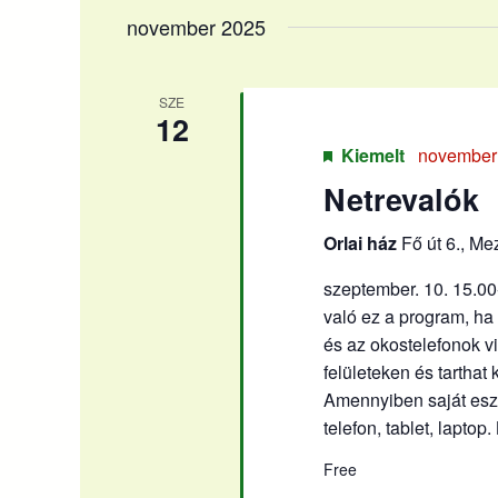
kiválasztása.
november 2025
SZE
12
Kiemelt
november 
Netrevalók
Orlai ház
Fő út 6., M
szeptember. 10. 15.00
való ez a program, ha 
és az okostelefonok v
felületeken és tarthat
Amennyiben saját eszk
telefon, tablet, lapto
Free