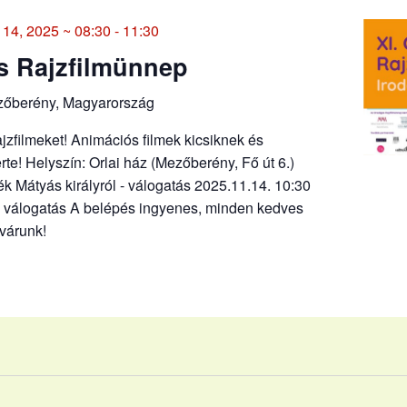
14, 2025 ~ 08:30
-
11:30
s Rajzfilmünnep
ezőberény, Magyarország
jzfilmeket! Animációs filmek kicsiknek és
te! Helyszín: Orlai ház (Mezőberény, Fő út 6.)
k Mátyás királyról - válogatás 2025.11.14. 10:30
 válogatás A belépés ingyenes, minden kedves
 várunk!