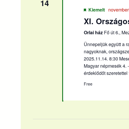
14
Kiemelt
november 
XI. Országo
Orlai ház
Fő út 6., M
Ünnepeljük együtt a ra
nagyoknak, országszer
2025.11.14. 8:30 Mesé
Magyar népmesék 4. -
érdeklődőt szeretettel
Free