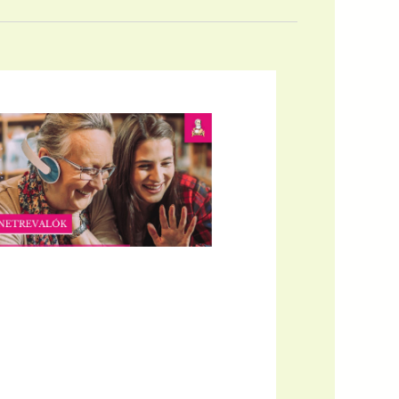
nézet
nézetek
navigác