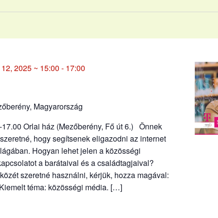
12, 2025 ~ 15:00
-
17:00
ezőberény, Magyarország
-17.00 Orlai ház (Mezőberény, Fő út 6.) Önnek
szeretné, hogy segítsenek eligazodni az internet
ilágában. Hogyan lehet jelen a közösségi
 kapcsolatot a barátaival és a családtagjaival?
özét szeretné használni, kérjük, hozza magával:
p. Kiemelt téma: közösségi média. […]