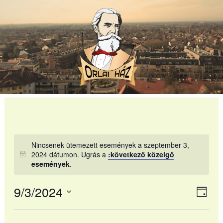
Skip
to
content
Nincsenek ütemezett események a szeptember 3,
2024 dátumon. Ugrás a
:következő közelgő
események
.
9/3/2024
Navi
Ese
Nap
néz
Dátum
néze
nav
kiválasztása.