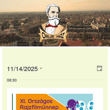
Skip
to
content
11/14/2025
Navi
Ese
Nap
néz
Dátum
néze
08:30
nav
kiválasztása.