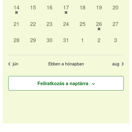
1
0
0
1
0
0
0
14
15
16
17
18
19
20
esemény,
esemény,
esemény,
esemény,
esemény,
esemény,
esemén
0
0
0
0
0
1
0
21
22
23
24
25
26
27
esemény,
esemény,
esemény,
esemény,
esemény,
esemény,
esemén
0
0
0
0
0
0
0
28
29
30
31
1
2
3
esemény,
esemény,
esemény,
esemény,
esemény,
esemény,
esemén
jún
Ebben a hónapban
aug
Feliratkozás a naptárra