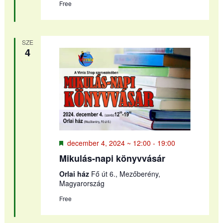
Free
SZE
4
Kiemelt
december 4, 2024 ~ 12:00
-
19:00
Mikulás-napi könyvvásár
Orlai ház
Fő út 6., Mezőberény,
Magyarország
Free