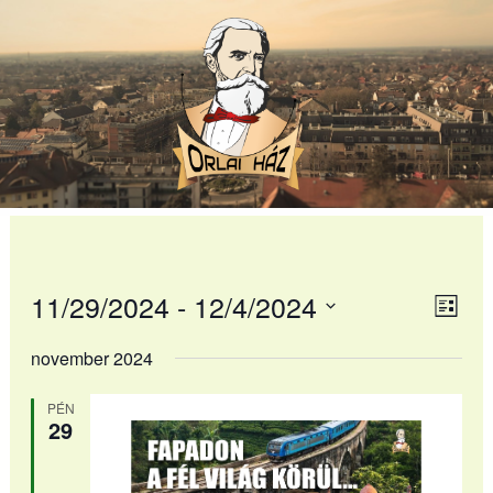
Skip
to
content
11/29/2024
 - 
12/4/2024
Navi
Ese
Lista
néz
Dátum
néze
november 2024
nav
kiválasztása.
PÉN
29