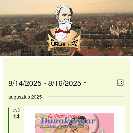
Skip
to
content
8/14/2025
 - 
8/16/2025
Navi
Ese
Lista
néz
Dátum
néze
augusztus 2025
nav
kiválasztása.
CSÜ
14