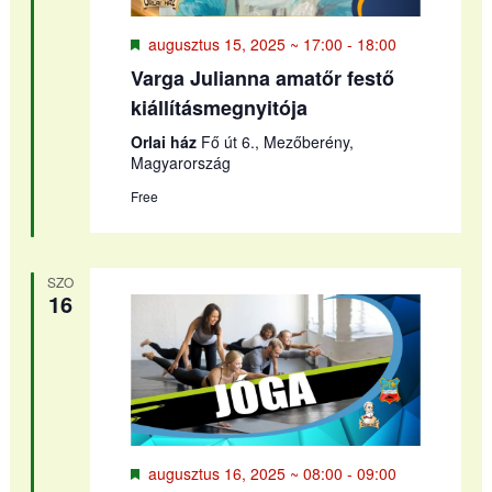
Kiemelt
augusztus 15, 2025 ~ 17:00
-
18:00
Varga Julianna amatőr festő
kiállításmegnyitója
Orlai ház
Fő út 6., Mezőberény,
Magyarország
Free
SZO
16
Kiemelt
augusztus 16, 2025 ~ 08:00
-
09:00