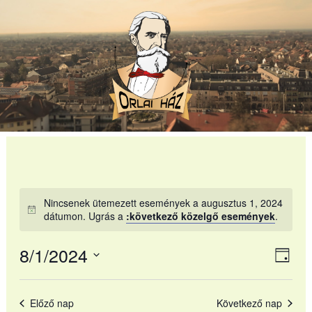
Skip
to
content
Nincsenek ütemezett események a augusztus 1, 2024
dátumon. Ugrás a
:következő közelgő események
.
8/1/2024
Navi
Ese
Nap
néz
Dátum
néze
nav
kiválasztása.
Előző nap
Következő nap