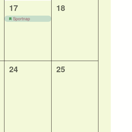
1
0
17
18
esemény,
esemény,
Sportnap
0
0
24
25
esemény,
esemény,