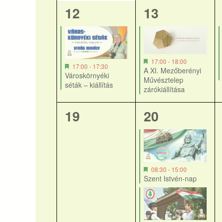
1
1
12
13
esemény,
esemény,
17:00
-
18:00
17:00
-
17:30
A XI. Mezőberényi
Városkörnyéki
Művésztelep
séták – kiállítás
zárókiállítása
0
3
19
20
esemény,
esemény,
08:30
-
15:00
Szent Istvén-nap