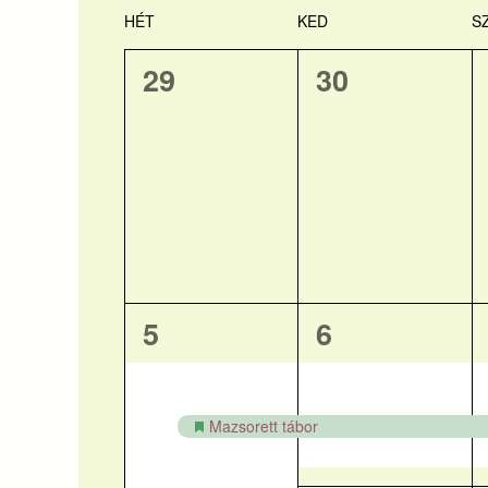
kiválasztása.
Calendar
HÉT
KED
S
0
0
29
30
of
esemény,
esemény,
Események
1
1
5
6
esemény,
esemény,
Mazsorett tábor