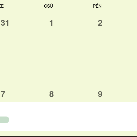
ZE
CSÜ
PÉN
0
0
0
31
1
2
esemény,
esemény,
esemény,
1
1
1
7
8
9
esemény,
esemény,
esemény,