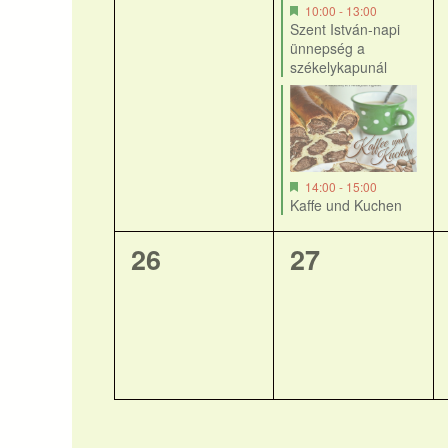
10:00
-
13:00
Szent István-napi
ünnepség a
székelykapunál
14:00
-
15:00
Kaffe und Kuchen
0
0
26
27
esemény,
esemény,