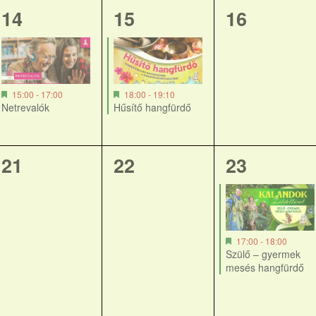
1
1
0
14
15
16
esemény,
esemény,
esemény,
15:00
-
17:00
18:00
-
19:10
Netrevalók
Hűsítő hangfürdő
0
0
1
21
22
23
esemény,
esemény,
esemény,
17:00
-
18:00
Szülő – gyermek
mesés hangfürdő