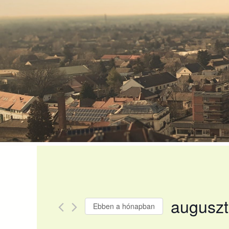
Skip
to
content
auguszt
Ebben a hónapban
Dátum