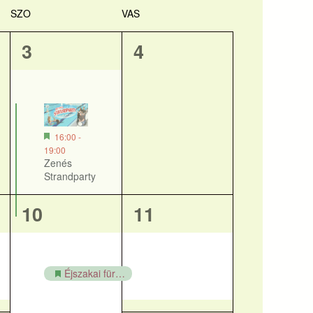
nézet
nézetek
SZO
VAS
navigác
1
0
3
4
esemény,
esemény,
16:00
-
19:00
Zenés
Strandparty
1
1
10
11
esemény,
esemény,
Éjszakai fürdőzés – Retro party