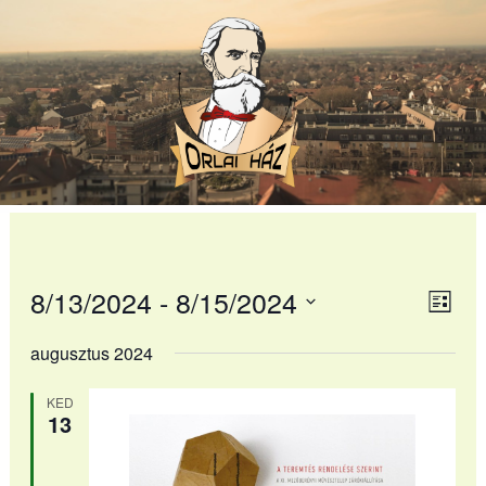
Skip
to
content
8/13/2024
 - 
8/15/2024
Navi
Ese
Lista
néz
Dátum
néze
augusztus 2024
nav
kiválasztása.
KED
13