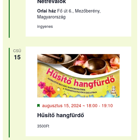
Netrevalók
Orlai ház
Fő út 6., Mezőberény,
Magyarország
ingyenes
CSÜ
15
Kiemelt
augusztus 15, 2024 ~ 18:00
-
19:10
Hűsítő hangfürdő
3500Ft